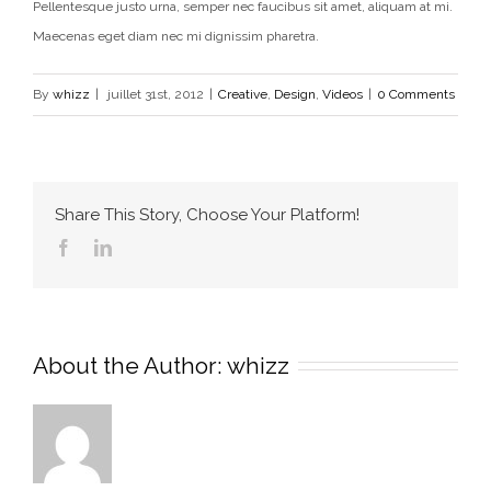
Pellentesque justo urna, semper nec faucibus sit amet, aliquam at mi.
Maecenas eget diam nec mi dignissim pharetra.
By
whizz
|
juillet 31st, 2012
|
Creative
,
Design
,
Videos
|
0 Comments
Share This Story, Choose Your Platform!
Facebook
Linkedin
About the Author:
whizz