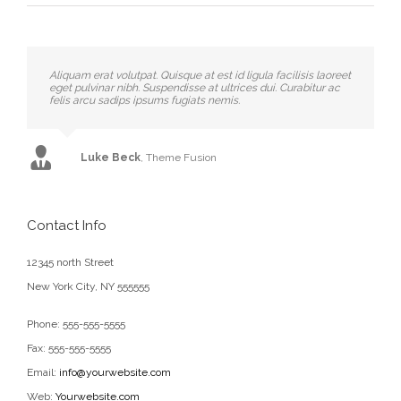
Aliquam erat volutpat. Quisque at est id ligula facilisis laoreet
eget pulvinar nibh. Suspendisse at ultrices dui. Curabitur ac
felis arcu sadips ipsums fugiats nemis.
Luke Beck
,
Theme Fusion
Contact Info
12345 north Street
New York City, NY 555555
Phone: 555-555-5555
Fax: 555-555-5555
Email:
info@yourwebsite.com
Web:
Yourwebsite.com