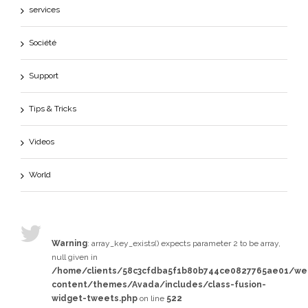
services
Société
Support
Tips & Tricks
Videos
World
Warning
: array_key_exists() expects parameter 2 to be array,
null given in
/home/clients/58c3cfdba5f1b80b744ce0827765ae01/w
content/themes/Avada/includes/class-fusion-
widget-tweets.php
on line
522