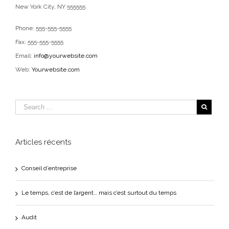
New York City, NY 555555
Phone: 555-555-5555
Fax: 555-555-5555
Email:
info@yourwebsite.com
Web:
Yourwebsite.com
Articles récents
Conseil d’entreprise
Le temps, c’est de l’argent… mais c’est surtout du temps
Audit