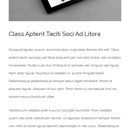
Class Aptent Taciti Soci Ad Litora
Quisque ligulas ipsum, euismod atras vulputate iltricies etri elit. Class
aptent taciti sociosqu ad litora torquent per conubia nostra, per inceptos
himenaeos. Nulla nunc dui, tristique in semper vel, congue sed ligula.
Nam dolor ligula, faucibus id sodales in, auctor fringilla libero.
Pellentesque pellentesque tempor tellus eget hendrerit. Morbi id
aliquam ligula. Aliquam id dui sem. Proin rhoncus consequat nisl, eu
ornare mauris tincidunt vitae.
Vestibulum sodales ante a purus volutpat euismod. Proin sodales
quam nec ante sollicitudin lacinia. Ut egestas bibendum tempor. Morbi
non nibh sit amet ligula blandit ullamcorper in nec risus. Pellentesque