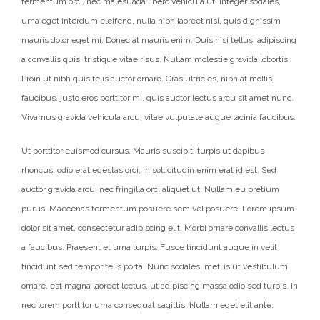
fermentum orci, nec malesuada libero vehicula ut. Integer sodales,
urna eget interdum eleifend, nulla nibh laoreet nisl, quis dignissim
mauris dolor eget mi. Donec at mauris enim. Duis nisi tellus, adipiscing
a convallis quis, tristique vitae risus. Nullam molestie gravida lobortis.
Proin ut nibh quis felis auctor ornare. Cras ultricies, nibh at mollis
faucibus, justo eros porttitor mi, quis auctor lectus arcu sit amet nunc.
Vivamus gravida vehicula arcu, vitae vulputate augue lacinia faucibus.
Ut porttitor euismod cursus. Mauris suscipit, turpis ut dapibus
rhoncus, odio erat egestas orci, in sollicitudin enim erat id est. Sed
auctor gravida arcu, nec fringilla orci aliquet ut. Nullam eu pretium
purus. Maecenas fermentum posuere sem vel posuere. Lorem ipsum
dolor sit amet, consectetur adipiscing elit. Morbi ornare convallis lectus
a faucibus. Praesent et urna turpis. Fusce tincidunt augue in velit
tincidunt sed tempor felis porta. Nunc sodales, metus ut vestibulum
ornare, est magna laoreet lectus, ut adipiscing massa odio sed turpis. In
nec lorem porttitor urna consequat sagittis. Nullam eget elit ante.