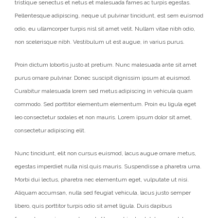
tristique senectus et netus et malesuada fames ac turpis egestas.
Pellentesque adipiscing, neque ut pulvinar tincidunt, est sem euismod
odio, eu ullamcorper turpis nisl sit amet velit. Nullam vitae nibh odio,
non scelerisque nibh. Vestibulum ut est augue, in varius purus.
Proin dictum lobortis justo at pretium. Nunc malesuada ante sit amet
purus ornare pulvinar. Donec suscipit dignissim ipsum at euismod.
Curabitur malesuada lorem sed metus adipiscing in vehicula quam
commodo. Sed porttitor elementum elementum. Proin eu ligula eget
leo consectetur sodales et non mauris. Lorem ipsum dolor sit amet,
consectetur adipiscing elit.
Nunc tincidunt, elit non cursus euismod, lacus augue ornare metus,
egestas imperdiet nulla nisl quis mauris. Suspendisse a pharetra urna.
Morbi dui lectus, pharetra nec elementum eget, vulputate ut nisi.
Aliquam accumsan, nulla sed feugiat vehicula, lacus justo semper
libero, quis porttitor turpis odio sit amet ligula. Duis dapibus