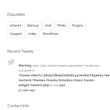
Étiquettes
artwork
Backup
Host
Photo
Plugins
Support
Video
WordPress
Recent Tweets
Warning
: array_key_exists() expects parameter 2 to be array,
null given in
/home/clients/58c3cfdba5f1b80b744ce0827765ae01/w
content/themes/Avada/includes/class-fusion-
widget-tweets.php
on line
522
57 years ago
Contact Info