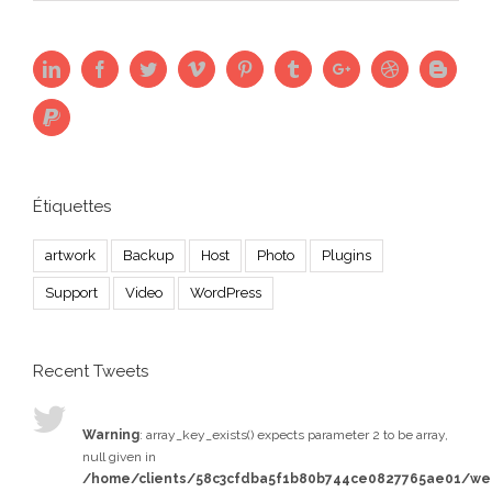
Étiquettes
artwork
Backup
Host
Photo
Plugins
Support
Video
WordPress
Recent Tweets
Warning
: array_key_exists() expects parameter 2 to be array,
null given in
/home/clients/58c3cfdba5f1b80b744ce0827765ae01/w