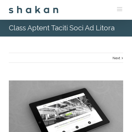
Class Aptent Taciti Soci Ad Litora
Next
View
Larger
Image