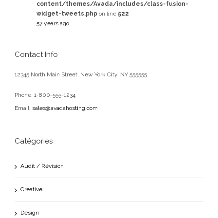
content/themes/Avada/includes/class-fusion-
widget-tweets.php
on line
522
57 years ago
Contact Info
12345 North Main Street, New York City, NY 555555
Phone: 1-800-555-1234
Email:
sales@avadahosting.com
Catégories
Audit / Révision
Creative
Design