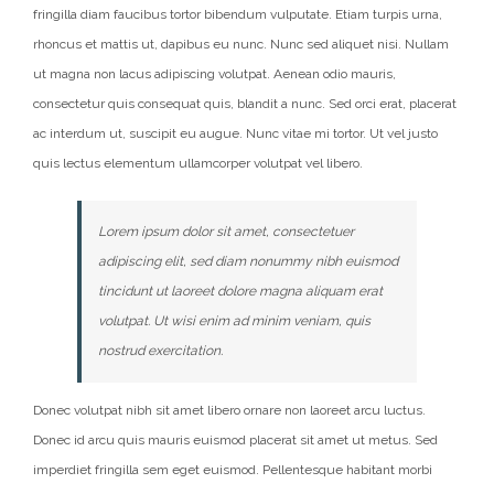
fringilla diam faucibus tortor bibendum vulputate. Etiam turpis urna,
rhoncus et mattis ut, dapibus eu nunc. Nunc sed aliquet nisi. Nullam
ut magna non lacus adipiscing volutpat. Aenean odio mauris,
consectetur quis consequat quis, blandit a nunc. Sed orci erat, placerat
ac interdum ut, suscipit eu augue. Nunc vitae mi tortor. Ut vel justo
quis lectus elementum ullamcorper volutpat vel libero.
Lorem ipsum dolor sit amet, consectetuer
adipiscing elit, sed diam nonummy nibh euismod
tincidunt ut laoreet dolore magna aliquam erat
volutpat. Ut wisi enim ad minim veniam, quis
nostrud exercitation.
Donec volutpat nibh sit amet libero ornare non laoreet arcu luctus.
Donec id arcu quis mauris euismod placerat sit amet ut metus. Sed
imperdiet fringilla sem eget euismod. Pellentesque habitant morbi